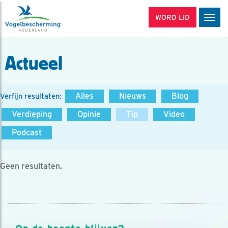
WORD LID
Men
Actueel
Alles
Nieuws
Blog
Verfijn resultaten:
Verdieping
Opinie
Tip
Video
Podcast
Geen resultaten.