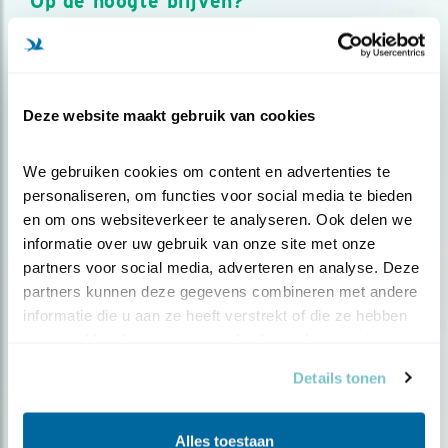
Op de hoogte blijven?
Meld je aan en ontvang nieuws, inspiratie, acties en tips
over vogels en activiteiten van Vogelbescherming.
AANMELDEN VOGELNIEUWS
Deze website maakt gebruik van cookies
Volg ons via social media
We gebruiken cookies om content en advertenties te 
personaliseren, om functies voor social media te bieden 
en om ons websiteverkeer te analyseren. Ook delen we 
informatie over uw gebruik van onze site met onze 
partners voor social media, adverteren en analyse. Deze 
partners kunnen deze gegevens combineren met andere 
informatie die u aan ze heeft verstrekt of die ze hebben 
verzameld op basis van uw gebruik van hun services.
Details tonen
Alles toestaan