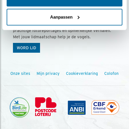
Ontvang 5 x Vogels voor € 36,00 per jaar
Aanpassen
Vogels is het tijdschrift voor onze leden, met
prachtige fotoreportages en opmerkelijke verhalen.
Met jouw lidmaatschap help je de vogels.
WORD LID
Onze sites
Mijn privacy
Cookieverklaring
Colofon