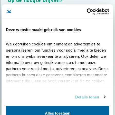
Op de hoogte blijven?
Meld je aan en ontvang nieuws, inspiratie, acties en tips
over vogels en activiteiten van Vogelbescherming.
AANMELDEN VOGELNIEUWS
Deze website maakt gebruik van cookies
Volg ons via social media
We gebruiken cookies om content en advertenties te 
personaliseren, om functies voor social media te bieden 
en om ons websiteverkeer te analyseren. Ook delen we 
informatie over uw gebruik van onze site met onze 
partners voor social media, adverteren en analyse. Deze 
partners kunnen deze gegevens combineren met andere 
informatie die u aan ze heeft verstrekt of die ze hebben 
verzameld op basis van uw gebruik van hun services.
Details tonen
Alles toestaan