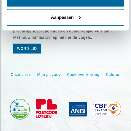
Ontvang 5 x Vogels voor € 36,00 per jaar
Aanpassen
Vogels is het tijdschrift voor onze leden, met
prachtige fotoreportages en opmerkelijke verhalen.
Met jouw lidmaatschap help je de vogels.
WORD LID
Onze sites
Mijn privacy
Cookieverklaring
Colofon