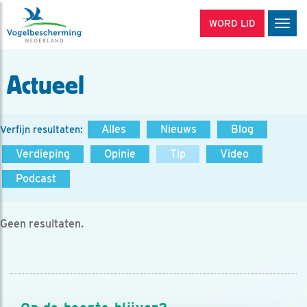
WORD LID
Men
Actueel
Alles
Nieuws
Blog
Verfijn resultaten:
Verdieping
Opinie
Tip
Video
Podcast
Geen resultaten.