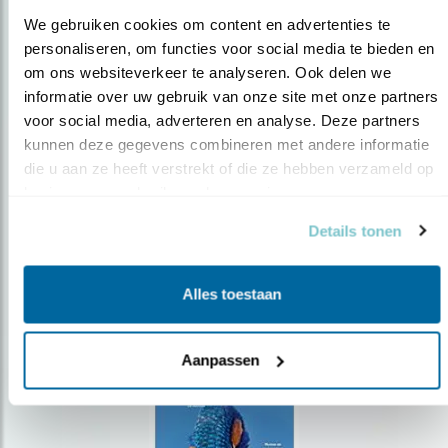
We gebruiken cookies om content en advertenties te 
personaliseren, om functies voor social media te bieden en 
om ons websiteverkeer te analyseren. Ook delen we 
Op de hoogte blijven?
informatie over uw gebruik van onze site met onze partners 
voor social media, adverteren en analyse. Deze partners 
Meld je aan en ontvang nieuws, inspiratie, acties en tips
over vogels en activiteiten van Vogelbescherming.
kunnen deze gegevens combineren met andere informatie 
die u aan ze heeft verstrekt of die ze hebben verzameld op 
AANMELDEN VOGELNIEUWS
basis van uw gebruik van hun services.
Details tonen
Volg ons via social media
Alles toestaan
Aanpassen