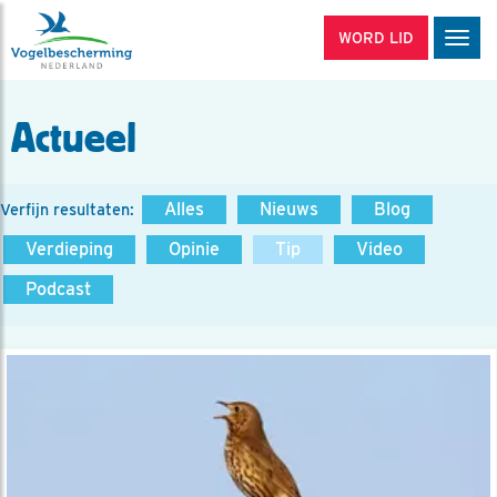
WORD LID
Men
Actueel
Alles
Nieuws
Blog
Verfijn resultaten:
Verdieping
Opinie
Tip
Video
Podcast