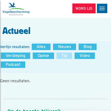
WORD LID
Men
Actueel
Alles
Nieuws
Blog
Verfijn resultaten:
Verdieping
Opinie
Tip
Video
Podcast
Geen resultaten.