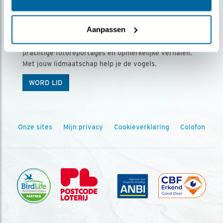
Ontvang 5 x Vogels voor € 36,00 per jaar
Aanpassen
Vogels is het tijdschrift voor onze leden, met
prachtige fotoreportages en opmerkelijke verhalen.
Met jouw lidmaatschap help je de vogels.
WORD LID
Onze sites
Mijn privacy
Cookieverklaring
Colofon