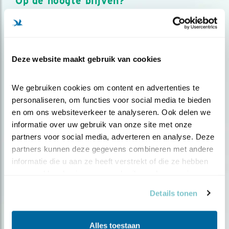
Op de hoogte blijven?
Meld je aan en ontvang nieuws, inspiratie, acties en tips
over vogels en activiteiten van Vogelbescherming.
AANMELDEN VOGELNIEUWS
Deze website maakt gebruik van cookies
Volg ons via social media
We gebruiken cookies om content en advertenties te 
personaliseren, om functies voor social media te bieden 
en om ons websiteverkeer te analyseren. Ook delen we 
informatie over uw gebruik van onze site met onze 
partners voor social media, adverteren en analyse. Deze 
partners kunnen deze gegevens combineren met andere 
informatie die u aan ze heeft verstrekt of die ze hebben 
verzameld op basis van uw gebruik van hun services.
Details tonen
Alles toestaan