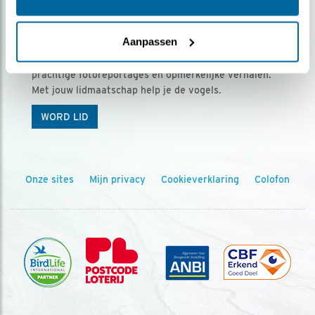
Ontvang 5 x Vogels voor € 36,00 per jaar
Aanpassen
Vogels is het tijdschrift voor onze leden, met
prachtige fotoreportages en opmerkelijke verhalen.
Met jouw lidmaatschap help je de vogels.
WORD LID
Onze sites
Mijn privacy
Cookieverklaring
Colofon