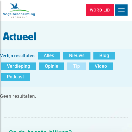
WORD LID
Men
Actueel
Alles
Nieuws
Blog
Verfijn resultaten:
Verdieping
Opinie
Tip
Video
Podcast
Geen resultaten.