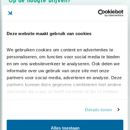
Op de hoogte blijven?
Meld je aan en ontvang nieuws, inspiratie, acties en tips
over vogels en activiteiten van Vogelbescherming.
AANMELDEN VOGELNIEUWS
Deze website maakt gebruik van cookies
Volg ons via social media
We gebruiken cookies om content en advertenties te 
personaliseren, om functies voor social media te bieden 
en om ons websiteverkeer te analyseren. Ook delen we 
informatie over uw gebruik van onze site met onze 
partners voor social media, adverteren en analyse. Deze 
partners kunnen deze gegevens combineren met andere 
informatie die u aan ze heeft verstrekt of die ze hebben 
verzameld op basis van uw gebruik van hun services.
Details tonen
Alles toestaan