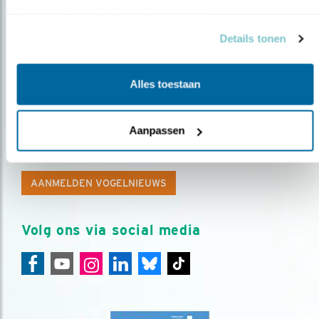
basis van uw gebruik van hun services.
Details tonen
Alles toestaan
Op de hoogte blijven?
Aanpassen
Meld je aan en ontvang nieuws, inspiratie, acties en tips
over vogels en activiteiten van Vogelbescherming.
AANMELDEN VOGELNIEUWS
Volg ons via social media