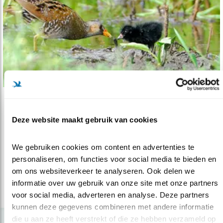
Tip
Deze website maakt gebruik van cookies
Kuikens kijken: 14 vertederende vogels
03.06.21
Snoesjes uit het seizoen om blij van te
We gebruiken cookies om content en advertenties te 
worden, op de foto of in het echt!
personaliseren, om functies voor social media te bieden en 
om ons websiteverkeer te analyseren. Ook delen we 
informatie over uw gebruik van onze site met onze partners 
lees meer
voor social media, adverteren en analyse. Deze partners 
kunnen deze gegevens combineren met andere informatie 
die u aan ze heeft verstrekt of die ze hebben verzameld op 