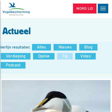
WORD LID
Men
Actueel
Alles
Nieuws
Blog
Verfijn resultaten:
Verdieping
Opinie
Tip
Video
Podcast