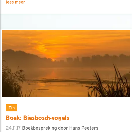
lees meer
Tip
Boek: Biesbosch-vogels
24.11.17
Boekbespreking door Hans Peeters.