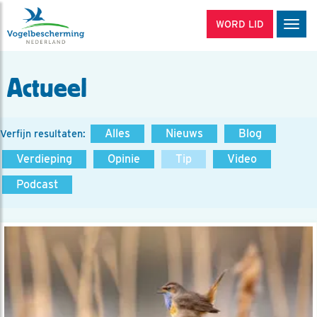
WORD LID
Men
Actueel
Alles
Nieuws
Blog
Verfijn resultaten:
Verdieping
Opinie
Tip
Video
Podcast