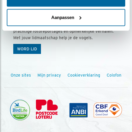
Ontvang 5 x Vogels voor € 36,00 per jaar
Aanpassen
Vogels is het tijdschrift voor onze leden, met
prachtige fotoreportages en opmerkelijke verhalen.
Met jouw lidmaatschap help je de vogels.
WORD LID
Onze sites
Mijn privacy
Cookieverklaring
Colofon