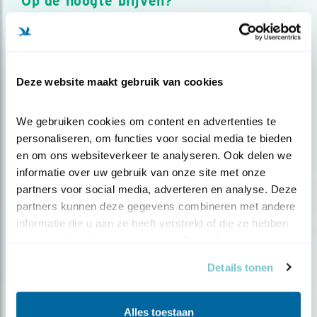
Op de hoogte blijven?
Meld je aan en ontvang nieuws, inspiratie, acties en tips
over vogels en activiteiten van Vogelbescherming.
AANMELDEN VOGELNIEUWS
Deze website maakt gebruik van cookies
Volg ons via social media
We gebruiken cookies om content en advertenties te 
personaliseren, om functies voor social media te bieden 
en om ons websiteverkeer te analyseren. Ook delen we 
informatie over uw gebruik van onze site met onze 
partners voor social media, adverteren en analyse. Deze 
partners kunnen deze gegevens combineren met andere 
informatie die u aan ze heeft verstrekt of die ze hebben 
verzameld op basis van uw gebruik van hun services.
Details tonen
Alles toestaan