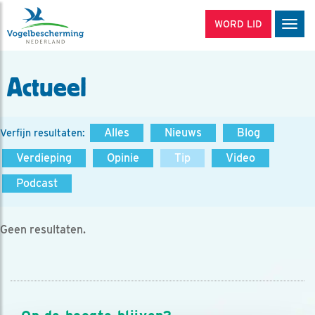
WORD LID
Men
Actueel
Alles
Nieuws
Blog
Verfijn resultaten:
Verdieping
Opinie
Tip
Video
Podcast
Geen resultaten.