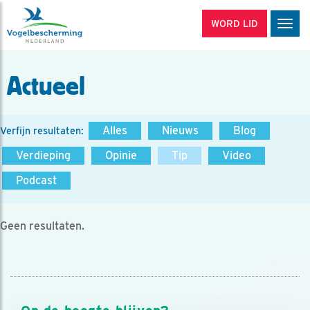
WORD LID
Men
Actueel
Alles
Nieuws
Blog
Verfijn resultaten:
Verdieping
Opinie
Tip
Video
Podcast
Geen resultaten.