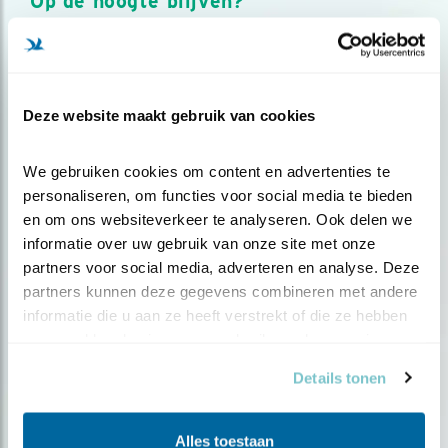
Op de hoogte blijven?
Meld je aan en ontvang nieuws, inspiratie, acties en tips
over vogels en activiteiten van Vogelbescherming.
AANMELDEN VOGELNIEUWS
Deze website maakt gebruik van cookies
Volg ons via social media
We gebruiken cookies om content en advertenties te 
personaliseren, om functies voor social media te bieden 
en om ons websiteverkeer te analyseren. Ook delen we 
informatie over uw gebruik van onze site met onze 
partners voor social media, adverteren en analyse. Deze 
partners kunnen deze gegevens combineren met andere 
informatie die u aan ze heeft verstrekt of die ze hebben 
verzameld op basis van uw gebruik van hun services.
Details tonen
Alles toestaan