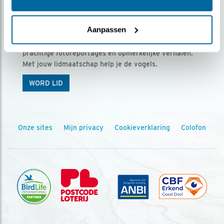
Ontvang 5 x Vogels voor € 36,00 per jaar
Aanpassen
Vogels is het tijdschrift voor onze leden, met
prachtige fotoreportages en opmerkelijke verhalen.
Met jouw lidmaatschap help je de vogels.
WORD LID
Onze sites
Mijn privacy
Cookieverklaring
Colofon