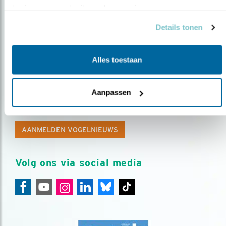
basis van uw gebruik van hun services.
Details tonen
Alles toestaan
Op de hoogte blijven?
Aanpassen
Meld je aan en ontvang nieuws, inspiratie, acties en tips
over vogels en activiteiten van Vogelbescherming.
AANMELDEN VOGELNIEUWS
Volg ons via social media