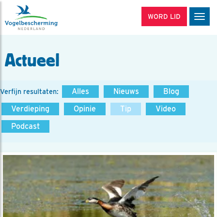
WORD LID
Men
Actueel
Alles
Nieuws
Blog
Verfijn resultaten:
Verdieping
Opinie
Tip
Video
Podcast