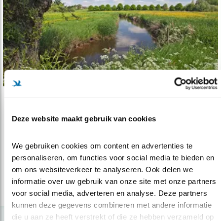
Tip
Deze website maakt gebruik van cookies
Een pril voorjaar langs de Swalm
14.02.18
Maak een vogelwandeling op landgoed
We gebruiken cookies om content en advertenties te 
Groenewoud aan de Swalm.
personaliseren, om functies voor social media te bieden en 
om ons websiteverkeer te analyseren. Ook delen we 
informatie over uw gebruik van onze site met onze partners 
lees meer
voor social media, adverteren en analyse. Deze partners 
kunnen deze gegevens combineren met andere informatie 
die u aan ze heeft verstrekt of die ze hebben verzameld op 