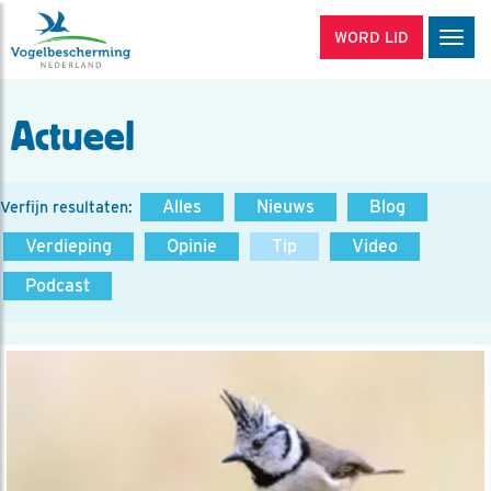
WORD LID
Men
Actueel
Alles
Nieuws
Blog
Verfijn resultaten:
Verdieping
Opinie
Tip
Video
Podcast