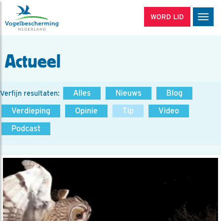
WORD LID
Men
Actueel
Alles
Nieuws
Blog
Verfijn resultaten:
Verdieping
Opinie
Tip
Video
Podcast