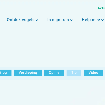
Actu
Ontdek vogels
In mijn tuin
Help mee
Blog
Verdieping
Opinie
Tip
Video