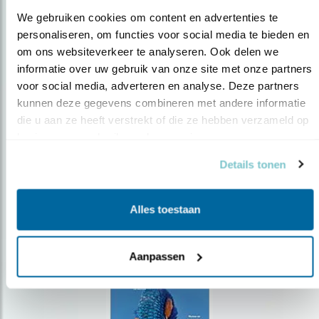
We gebruiken cookies om content en advertenties te 
personaliseren, om functies voor social media te bieden en 
om ons websiteverkeer te analyseren. Ook delen we 
Op de hoogte blijven?
informatie over uw gebruik van onze site met onze partners 
voor social media, adverteren en analyse. Deze partners 
Meld je aan en ontvang nieuws, inspiratie, acties en tips
over vogels en activiteiten van Vogelbescherming.
kunnen deze gegevens combineren met andere informatie 
die u aan ze heeft verstrekt of die ze hebben verzameld op 
AANMELDEN VOGELNIEUWS
basis van uw gebruik van hun services.
Details tonen
Volg ons via social media
Alles toestaan
Aanpassen