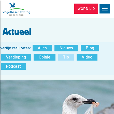
WORD LID
Men
Actueel
Alles
Nieuws
Blog
Verfijn resultaten:
Verdieping
Opinie
Tip
Video
Podcast