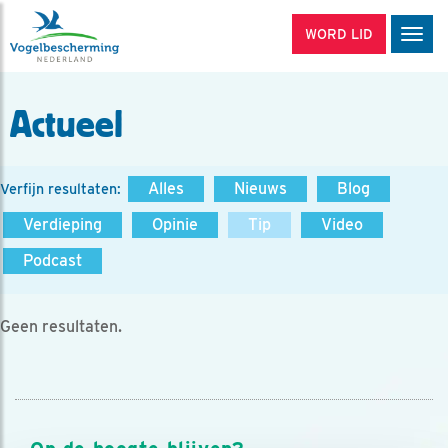
WORD LID
Men
Actueel
Alles
Nieuws
Blog
Verfijn resultaten:
Verdieping
Opinie
Tip
Video
Podcast
Geen resultaten.