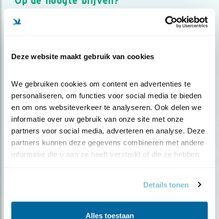
Op de hoogte blijven?
Meld je aan en ontvang nieuws, inspiratie, acties en tips
over vogels en activiteiten van Vogelbescherming.
AANMELDEN VOGELNIEUWS
Deze website maakt gebruik van cookies
Volg ons via social media
We gebruiken cookies om content en advertenties te 
personaliseren, om functies voor social media te bieden 
en om ons websiteverkeer te analyseren. Ook delen we 
informatie over uw gebruik van onze site met onze 
partners voor social media, adverteren en analyse. Deze 
partners kunnen deze gegevens combineren met andere 
informatie die u aan ze heeft verstrekt of die ze hebben 
verzameld op basis van uw gebruik van hun services.
Details tonen
Alles toestaan