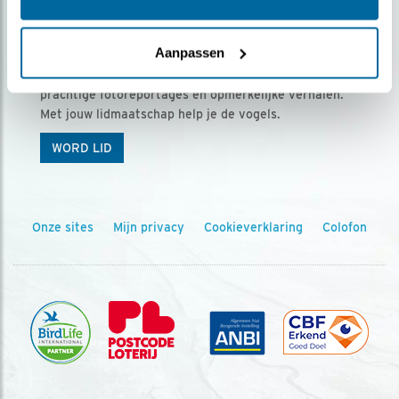
Ontvang 5 x Vogels voor € 36,00 per jaar
Aanpassen
Vogels is het tijdschrift voor onze leden, met
prachtige fotoreportages en opmerkelijke verhalen.
Met jouw lidmaatschap help je de vogels.
WORD LID
Onze sites
Mijn privacy
Cookieverklaring
Colofon