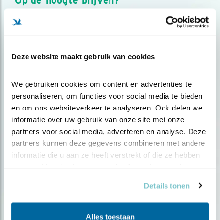
Op de hoogte blijven?
Meld je aan en ontvang nieuws, inspiratie, acties en tips
over vogels en activiteiten van Vogelbescherming.
AANMELDEN VOGELNIEUWS
Deze website maakt gebruik van cookies
Volg ons via social media
We gebruiken cookies om content en advertenties te 
personaliseren, om functies voor social media te bieden 
en om ons websiteverkeer te analyseren. Ook delen we 
informatie over uw gebruik van onze site met onze 
partners voor social media, adverteren en analyse. Deze 
partners kunnen deze gegevens combineren met andere 
informatie die u aan ze heeft verstrekt of die ze hebben 
verzameld op basis van uw gebruik van hun services.
Details tonen
Alles toestaan