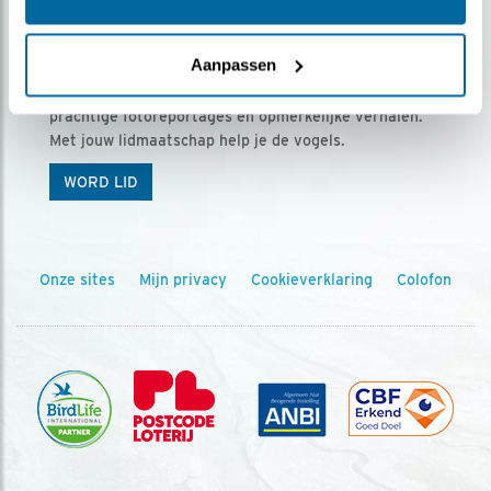
Ontvang 5 x Vogels voor € 36,00 per jaar
Aanpassen
Vogels is het tijdschrift voor onze leden, met
prachtige fotoreportages en opmerkelijke verhalen.
Met jouw lidmaatschap help je de vogels.
WORD LID
Onze sites
Mijn privacy
Cookieverklaring
Colofon