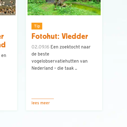
Tip
er
Fotohut: Vledder
nd
02.09.16
Een zoektocht naar
de beste
 en
vogelobservatiehutten van
Nederland – die taak ..
lees meer