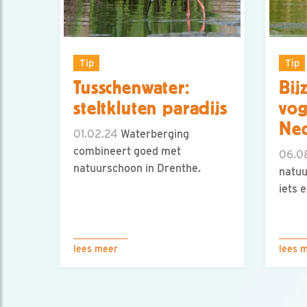
Tip
Tip
Tusschenwater:
Bij
steltkluten paradijs
vog
Ne
01.02.24
Waterberging
combineert goed met
06.0
natuurschoon in Drenthe.
natuu
iets e
lees meer
lees 