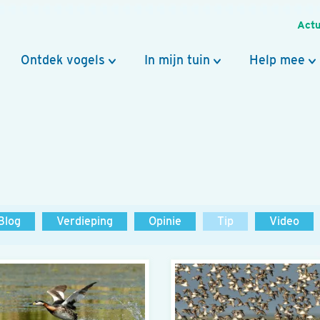
Actu
Ontdek vogels
In mijn tuin
Help mee
Blog
Verdieping
Opinie
Tip
Video