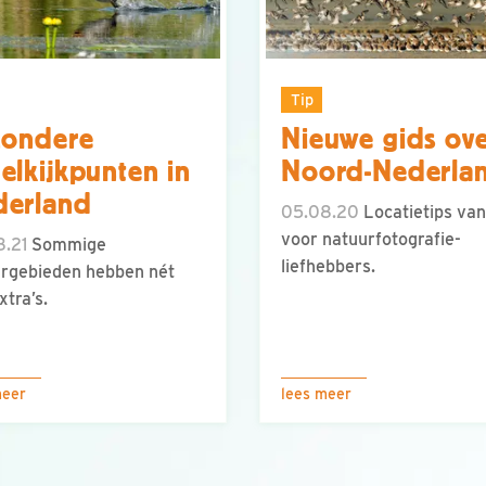
Tip
zondere
Nieuwe gids ov
elkijkpunten in
Noord-Nederla
derland
05.08.20
Locatietips van
voor natuurfotografie-
8.21
Sommige
liefhebbers.
rgebieden hebben nét
xtra’s.
meer
lees meer