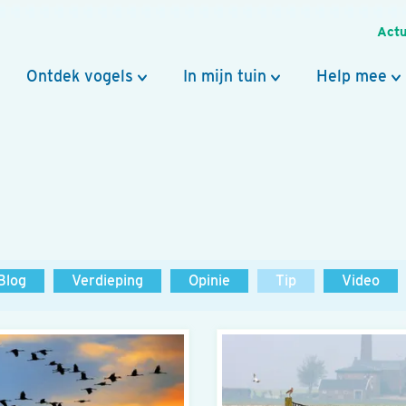
Actu
Ontdek vogels
In mijn tuin
Help mee
Blog
Verdieping
Opinie
Tip
Video