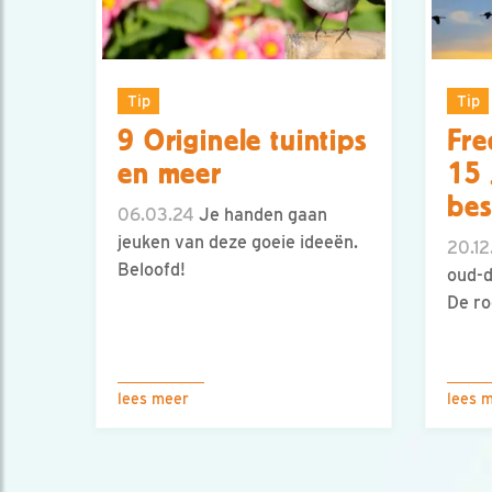
Tip
Tip
9 Originele tuintips
Fre
en meer
15 
bes
06.03.24
Je handen gaan
jeuken van deze goeie ideeën.
20.12
Beloofd!
oud-d
De rod
lees meer
lees 