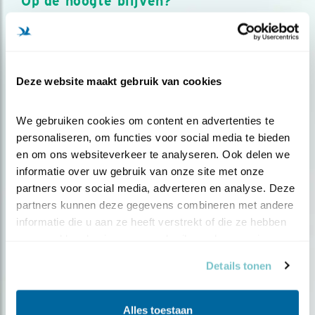
Op de hoogte blijven?
Meld je aan en ontvang nieuws, inspiratie, acties en tips
over vogels en activiteiten van Vogelbescherming.
AANMELDEN VOGELNIEUWS
Deze website maakt gebruik van cookies
Volg ons via social media
We gebruiken cookies om content en advertenties te 
personaliseren, om functies voor social media te bieden 
en om ons websiteverkeer te analyseren. Ook delen we 
informatie over uw gebruik van onze site met onze 
partners voor social media, adverteren en analyse. Deze 
partners kunnen deze gegevens combineren met andere 
informatie die u aan ze heeft verstrekt of die ze hebben 
verzameld op basis van uw gebruik van hun services.
Details tonen
Alles toestaan