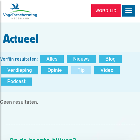
WORD LID
Men
Actueel
Alles
Nieuws
Blog
Verfijn resultaten:
Verdieping
Opinie
Tip
Video
Podcast
Geen resultaten.