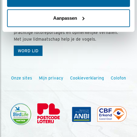
Ontvang 5 x Vogels voor € 36,00 per jaar
Aanpassen
Vogels is het tijdschrift voor onze leden, met
prachtige fotoreportages en opmerkelijke verhalen.
Met jouw lidmaatschap help je de vogels.
WORD LID
Onze sites
Mijn privacy
Cookieverklaring
Colofon