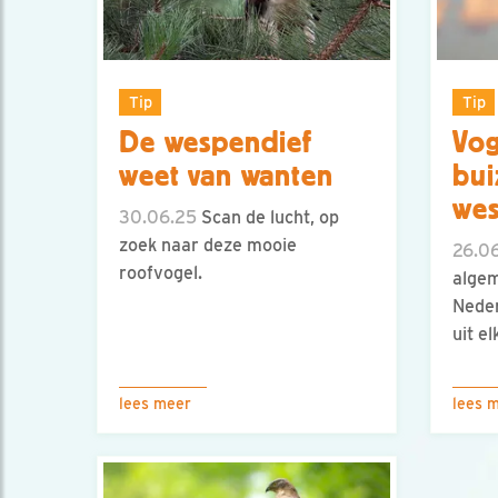
Tip
Tip
De wespendief
Vog
weet van wanten
bui
wes
30.06.25
Scan de lucht, op
zoek naar deze mooie
26.0
roofvogel.
algem
Neder
uit el
lees meer
lees 