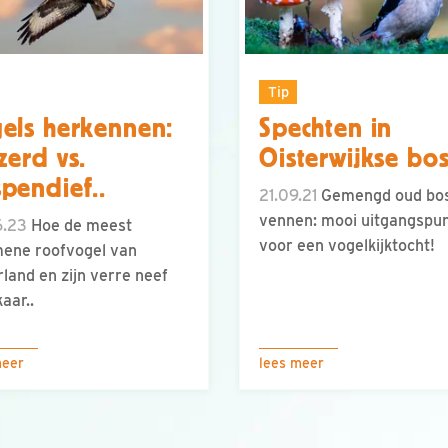
Tip
els herkennen:
Spechten in
zerd vs.
Oisterwijkse bo
pendief..
21.09.21
Gemengd oud bo
vennen: mooi uitgangspu
6.23
Hoe de meest
voor een vogelkijktocht!
ene roofvogel van
land en zijn verre neef
kaar..
meer
lees meer