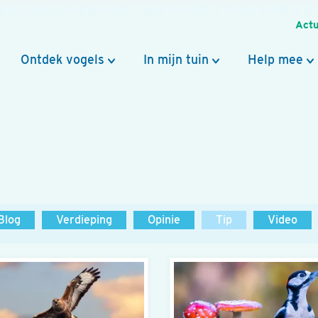
Actu
Ontdek vogels
In mijn tuin
Help mee
Blog
Verdieping
Opinie
Tip
Video