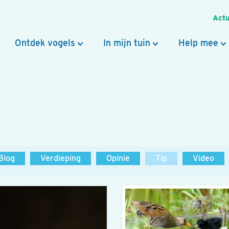
Actu
Ontdek vogels
In mijn tuin
Help mee
Blog
Verdieping
Opinie
Tip
Video