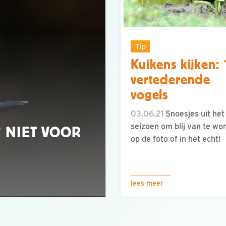
Tip
Kuikens kijken:
vertederende
vogels
03.06.21
Snoesjes uit het
seizoen om blij van te wo
 NIET VOOR
op de foto of in het echt!
lees meer