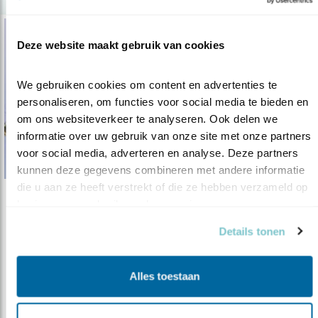
Deze website maakt gebruik van cookies
We gebruiken cookies om content en advertenties te 
personaliseren, om functies voor social media te bieden en 
om ons websiteverkeer te analyseren. Ook delen we 
informatie over uw gebruik van onze site met onze partners 
voor social media, adverteren en analyse. Deze partners 
kunnen deze gegevens combineren met andere informatie 
die u aan ze heeft verstrekt of die ze hebben verzameld op 
basis van uw gebruik van hun services.
Tip
Wat níet hoeft voor een vogeltuin
Details tonen
15.05.23
Benieuwd wat u dit voorjaar allemaal níet
hoeft te doen voor vogels?
Alles toestaan