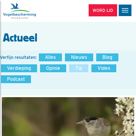
WORD LID
Men
Actueel
Alles
Nieuws
Blog
Verfijn resultaten:
Verdieping
Opinie
Tip
Video
Podcast