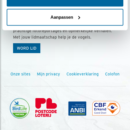
Ontvang 5 x Vogels voor € 36,00 per jaar
Aanpassen
Vogels is het tijdschrift voor onze leden, met
prachtige fotoreportages en opmerkelijke verhalen.
Met jouw lidmaatschap help je de vogels.
WORD LID
Onze sites
Mijn privacy
Cookieverklaring
Colofon