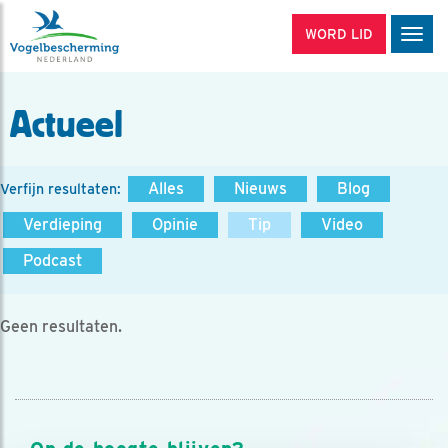
WORD LID
Men
Actueel
Alles
Nieuws
Blog
Verfijn resultaten:
Verdieping
Opinie
Tip
Video
Podcast
Geen resultaten.