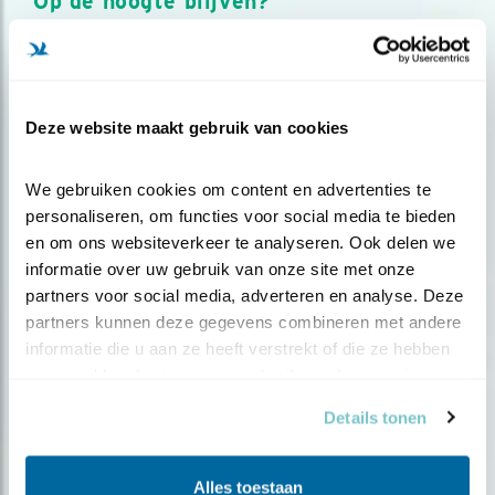
Op de hoogte blijven?
Meld je aan en ontvang nieuws, inspiratie, acties en tips
over vogels en activiteiten van Vogelbescherming.
AANMELDEN VOGELNIEUWS
Deze website maakt gebruik van cookies
Volg ons via social media
We gebruiken cookies om content en advertenties te 
personaliseren, om functies voor social media te bieden 
en om ons websiteverkeer te analyseren. Ook delen we 
informatie over uw gebruik van onze site met onze 
partners voor social media, adverteren en analyse. Deze 
partners kunnen deze gegevens combineren met andere 
informatie die u aan ze heeft verstrekt of die ze hebben 
verzameld op basis van uw gebruik van hun services.
Details tonen
Alles toestaan