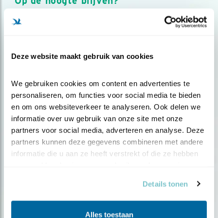
Op de hoogte blijven?
Meld je aan en ontvang nieuws, inspiratie, acties en tips
over vogels en activiteiten van Vogelbescherming.
AANMELDEN VOGELNIEUWS
Deze website maakt gebruik van cookies
Volg ons via social media
We gebruiken cookies om content en advertenties te 
personaliseren, om functies voor social media te bieden 
en om ons websiteverkeer te analyseren. Ook delen we 
informatie over uw gebruik van onze site met onze 
partners voor social media, adverteren en analyse. Deze 
partners kunnen deze gegevens combineren met andere 
informatie die u aan ze heeft verstrekt of die ze hebben 
verzameld op basis van uw gebruik van hun services.
Details tonen
Alles toestaan