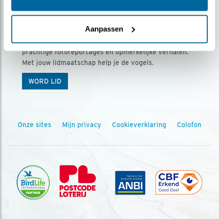
Ontvang 5 x Vogels voor € 36,00 per jaar
Aanpassen
Vogels is het tijdschrift voor onze leden, met
prachtige fotoreportages en opmerkelijke verhalen.
Met jouw lidmaatschap help je de vogels.
WORD LID
Onze sites
Mijn privacy
Cookieverklaring
Colofon