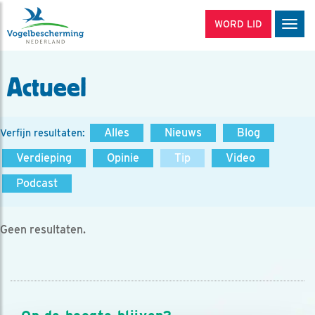
WORD LID
Men
Actueel
Alles
Nieuws
Blog
Verfijn resultaten:
Verdieping
Opinie
Tip
Video
Podcast
Geen resultaten.