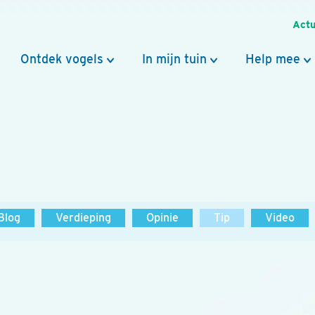
Actu
Ontdek vogels
In mijn tuin
Help mee
Blog
Verdieping
Opinie
Tip
Video