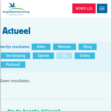
WORD LID
Men
Actueel
Alles
Nieuws
Blog
Verfijn resultaten:
Verdieping
Opinie
Tip
Video
Podcast
Geen resultaten.