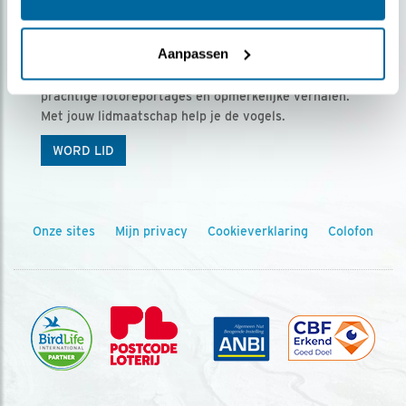
Ontvang 5 x Vogels voor € 36,00 per jaar
Aanpassen
Vogels is het tijdschrift voor onze leden, met
prachtige fotoreportages en opmerkelijke verhalen.
Met jouw lidmaatschap help je de vogels.
WORD LID
Onze sites
Mijn privacy
Cookieverklaring
Colofon