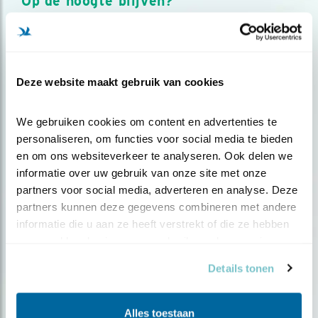
Op de hoogte blijven?
Meld je aan en ontvang nieuws, inspiratie, acties en tips
over vogels en activiteiten van Vogelbescherming.
AANMELDEN VOGELNIEUWS
Deze website maakt gebruik van cookies
Volg ons via social media
We gebruiken cookies om content en advertenties te 
personaliseren, om functies voor social media te bieden 
en om ons websiteverkeer te analyseren. Ook delen we 
informatie over uw gebruik van onze site met onze 
partners voor social media, adverteren en analyse. Deze 
partners kunnen deze gegevens combineren met andere 
informatie die u aan ze heeft verstrekt of die ze hebben 
verzameld op basis van uw gebruik van hun services.
Details tonen
Alles toestaan