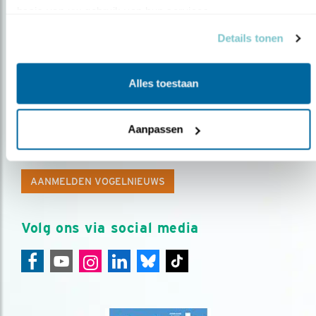
basis van uw gebruik van hun services.
Details tonen
Alles toestaan
Op de hoogte blijven?
Aanpassen
Meld je aan en ontvang nieuws, inspiratie, acties en tips
over vogels en activiteiten van Vogelbescherming.
AANMELDEN VOGELNIEUWS
Volg ons via social media