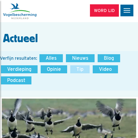
WORD LID
Men
Actueel
Alles
Nieuws
Blog
Verfijn resultaten:
Verdieping
Opinie
Tip
Video
Podcast