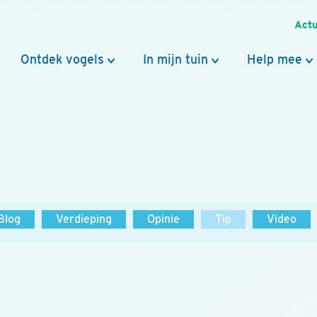
Actu
Ontdek vogels
In mijn tuin
Help mee
Blog
Verdieping
Opinie
Tip
Video