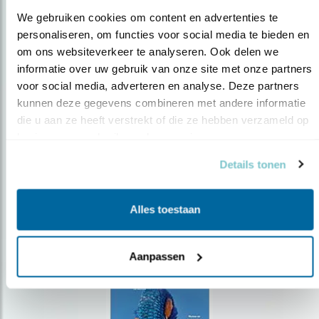
We gebruiken cookies om content en advertenties te 
personaliseren, om functies voor social media te bieden en 
om ons websiteverkeer te analyseren. Ook delen we 
Op de hoogte blijven?
informatie over uw gebruik van onze site met onze partners 
voor social media, adverteren en analyse. Deze partners 
Meld je aan en ontvang nieuws, inspiratie, acties en tips
over vogels en activiteiten van Vogelbescherming.
kunnen deze gegevens combineren met andere informatie 
die u aan ze heeft verstrekt of die ze hebben verzameld op 
AANMELDEN VOGELNIEUWS
basis van uw gebruik van hun services.
Details tonen
Volg ons via social media
Alles toestaan
Aanpassen