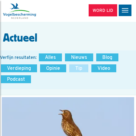
WORD LID
Men
Actueel
Alles
Nieuws
Blog
Verfijn resultaten:
Verdieping
Opinie
Tip
Video
Podcast