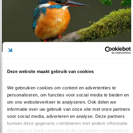
Tip
Deze website maakt gebruik van cookies
Ontmoet de ijsvogel langs herstelde Dink..
22.07.22
Nieuw boek toont prachtig natuurherstel
We gebruiken cookies om content en advertenties te 
langs Twents riviertje
personaliseren, om functies voor social media te bieden en 
om ons websiteverkeer te analyseren. Ook delen we 
informatie over uw gebruik van onze site met onze partners 
lees meer
voor social media, adverteren en analyse. Deze partners 
kunnen deze gegevens combineren met andere informatie 
die u aan ze heeft verstrekt of die ze hebben verzameld op 