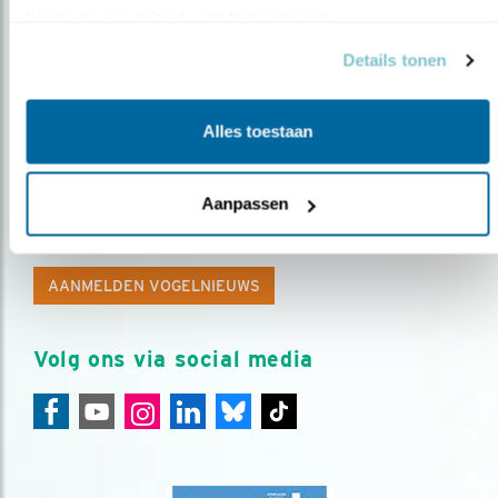
basis van uw gebruik van hun services.
Details tonen
Alles toestaan
Op de hoogte blijven?
Aanpassen
Meld je aan en ontvang nieuws, inspiratie, acties en tips
over vogels en activiteiten van Vogelbescherming.
AANMELDEN VOGELNIEUWS
Volg ons via social media