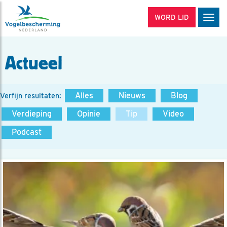
WORD LID
Men
Actueel
Alles
Nieuws
Blog
Verfijn resultaten:
Verdieping
Opinie
Tip
Video
Podcast