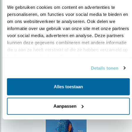
We gebruiken cookies om content en advertenties te 
personaliseren, om functies voor social media te bieden en 
om ons websiteverkeer te analyseren. Ook delen we 
Op de hoogte blijven?
informatie over uw gebruik van onze site met onze partners 
voor social media, adverteren en analyse. Deze partners 
Meld je aan en ontvang nieuws, inspiratie, acties en tips
over vogels en activiteiten van Vogelbescherming.
kunnen deze gegevens combineren met andere informatie 
die u aan ze heeft verstrekt of die ze hebben verzameld op 
AANMELDEN VOGELNIEUWS
basis van uw gebruik van hun services.
Details tonen
Volg ons via social media
Alles toestaan
Aanpassen