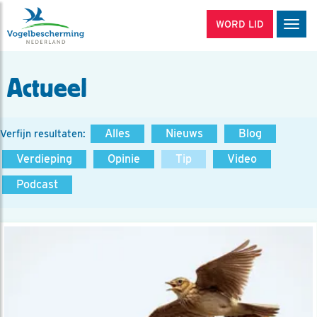
WORD LID
Men
Actueel
Alles
Nieuws
Blog
Verfijn resultaten:
Verdieping
Opinie
Tip
Video
Podcast