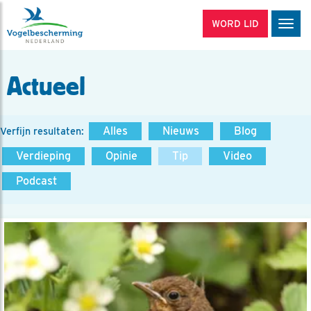
WORD LID
Men
Actueel
Alles
Nieuws
Blog
Verfijn resultaten:
Verdieping
Opinie
Tip
Video
Podcast