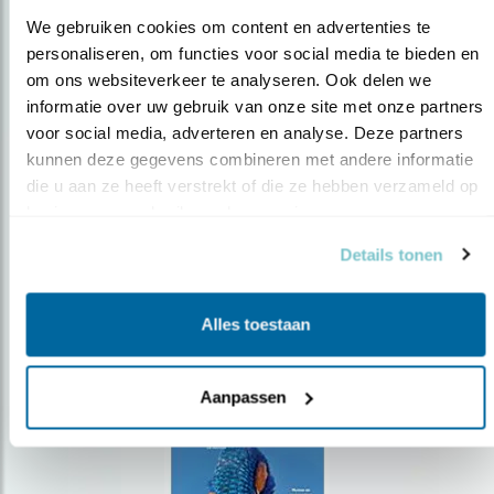
We gebruiken cookies om content en advertenties te 
personaliseren, om functies voor social media te bieden en 
om ons websiteverkeer te analyseren. Ook delen we 
Op de hoogte blijven?
informatie over uw gebruik van onze site met onze partners 
voor social media, adverteren en analyse. Deze partners 
Meld je aan en ontvang nieuws, inspiratie, acties en tips
over vogels en activiteiten van Vogelbescherming.
kunnen deze gegevens combineren met andere informatie 
die u aan ze heeft verstrekt of die ze hebben verzameld op 
AANMELDEN VOGELNIEUWS
basis van uw gebruik van hun services.
Details tonen
Volg ons via social media
Alles toestaan
Aanpassen