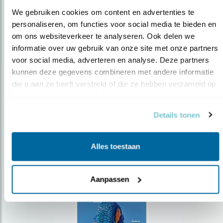
We gebruiken cookies om content en advertenties te 
personaliseren, om functies voor social media te bieden en 
om ons websiteverkeer te analyseren. Ook delen we 
Op de hoogte blijven?
informatie over uw gebruik van onze site met onze partners 
voor social media, adverteren en analyse. Deze partners 
Meld je aan en ontvang nieuws, inspiratie, acties en tips
over vogels en activiteiten van Vogelbescherming.
kunnen deze gegevens combineren met andere informatie 
die u aan ze heeft verstrekt of die ze hebben verzameld op 
AANMELDEN VOGELNIEUWS
basis van uw gebruik van hun services.
Details tonen
Volg ons via social media
Alles toestaan
Aanpassen