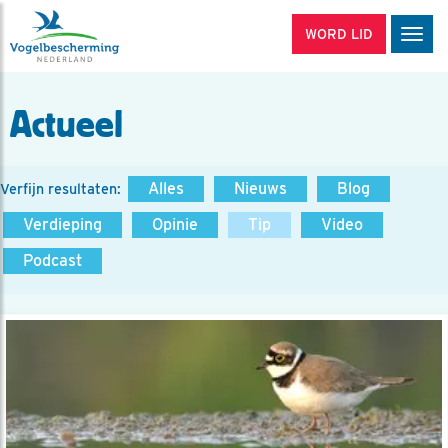
WORD LID
Men
Actueel
Alles
Nieuws
Blog
Verfijn resultaten:
Verdieping
Opinie
Tip
Video
Podcast