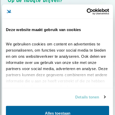
Op de hoogte blijven?
Meld je aan en ontvang nieuws, inspiratie, acties en tips
over vogels en activiteiten van Vogelbescherming.
AANMELDEN VOGELNIEUWS
Deze website maakt gebruik van cookies
Volg ons via social media
We gebruiken cookies om content en advertenties te 
personaliseren, om functies voor social media te bieden 
en om ons websiteverkeer te analyseren. Ook delen we 
informatie over uw gebruik van onze site met onze 
partners voor social media, adverteren en analyse. Deze 
partners kunnen deze gegevens combineren met andere 
informatie die u aan ze heeft verstrekt of die ze hebben 
verzameld op basis van uw gebruik van hun services.
Details tonen
Alles toestaan