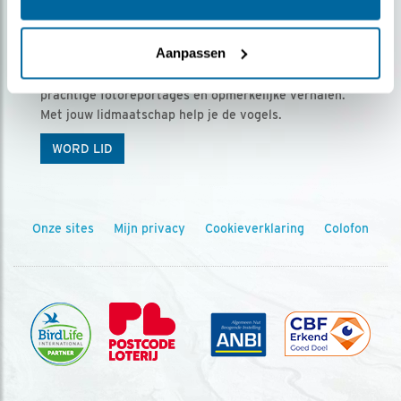
Ontvang 5 x Vogels voor € 36,00 per jaar
Aanpassen
Vogels is het tijdschrift voor onze leden, met
prachtige fotoreportages en opmerkelijke verhalen.
Met jouw lidmaatschap help je de vogels.
WORD LID
Onze sites
Mijn privacy
Cookieverklaring
Colofon