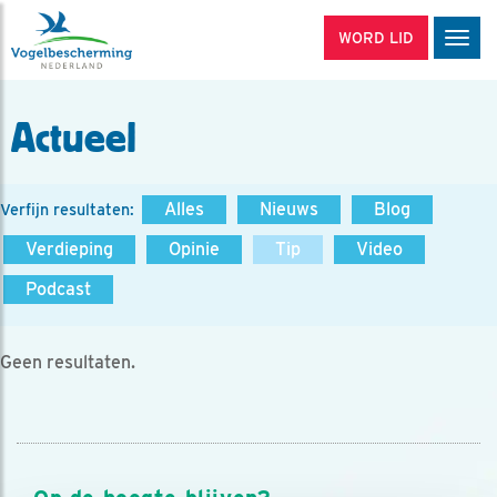
WORD LID
Men
Actueel
Alles
Nieuws
Blog
Verfijn resultaten:
Verdieping
Opinie
Tip
Video
Podcast
Geen resultaten.