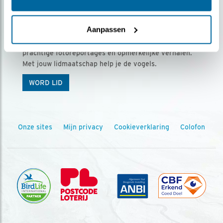
Ontvang 5 x Vogels voor € 36,00 per jaar
Aanpassen
Vogels is het tijdschrift voor onze leden, met
prachtige fotoreportages en opmerkelijke verhalen.
Met jouw lidmaatschap help je de vogels.
WORD LID
Onze sites
Mijn privacy
Cookieverklaring
Colofon