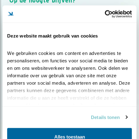
Op de hoogte blijven?
Meld je aan en ontvang nieuws, inspiratie, acties en tips
over vogels en activiteiten van Vogelbescherming.
AANMELDEN VOGELNIEUWS
Deze website maakt gebruik van cookies
Volg ons via social media
We gebruiken cookies om content en advertenties te 
personaliseren, om functies voor social media te bieden 
en om ons websiteverkeer te analyseren. Ook delen we 
informatie over uw gebruik van onze site met onze 
partners voor social media, adverteren en analyse. Deze 
partners kunnen deze gegevens combineren met andere 
informatie die u aan ze heeft verstrekt of die ze hebben 
verzameld op basis van uw gebruik van hun services.
Details tonen
Alles toestaan