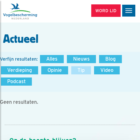
WORD LID
Men
Actueel
Alles
Nieuws
Blog
Verfijn resultaten:
Verdieping
Opinie
Tip
Video
Podcast
Geen resultaten.