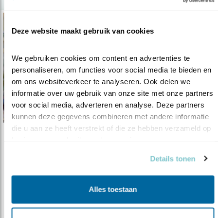
Deze website maakt gebruik van cookies
We gebruiken cookies om content en advertenties te 
personaliseren, om functies voor social media te bieden en 
om ons websiteverkeer te analyseren. Ook delen we 
informatie over uw gebruik van onze site met onze partners 
voor social media, adverteren en analyse. Deze partners 
kunnen deze gegevens combineren met andere informatie 
die u aan ze heeft verstrekt of die ze hebben verzameld op 
basis van uw gebruik van hun services.
Tip
5 Tips voor een mereltuin
Details tonen
19.01.22
Help jij de merel een handje? Tel mee en maak
een mereltuin.
Alles toestaan