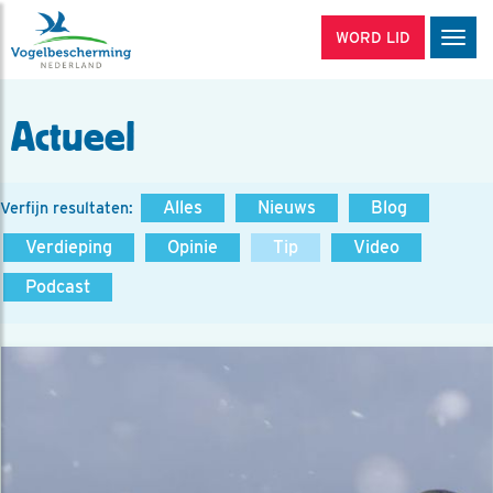
WORD LID
Men
Actueel
Alles
Nieuws
Blog
Verfijn resultaten:
Verdieping
Opinie
Tip
Video
Podcast