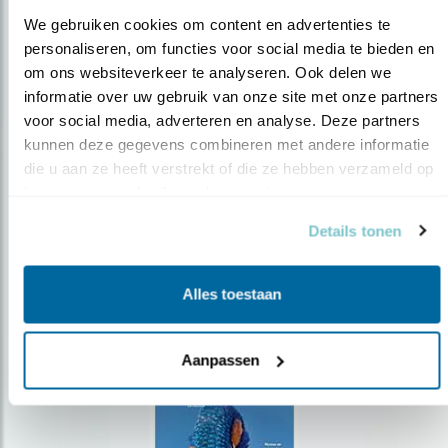
We gebruiken cookies om content en advertenties te 
personaliseren, om functies voor social media te bieden en 
om ons websiteverkeer te analyseren. Ook delen we 
Op de hoogte blijven?
informatie over uw gebruik van onze site met onze partners 
voor social media, adverteren en analyse. Deze partners 
Meld je aan en ontvang nieuws, inspiratie, acties en tips
over vogels en activiteiten van Vogelbescherming.
kunnen deze gegevens combineren met andere informatie 
die u aan ze heeft verstrekt of die ze hebben verzameld op 
AANMELDEN VOGELNIEUWS
basis van uw gebruik van hun services.
Details tonen
Volg ons via social media
Alles toestaan
Aanpassen