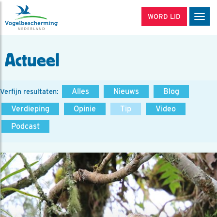
WORD LID
Men
Actueel
Alles
Nieuws
Blog
Verfijn resultaten:
Verdieping
Opinie
Tip
Video
Podcast