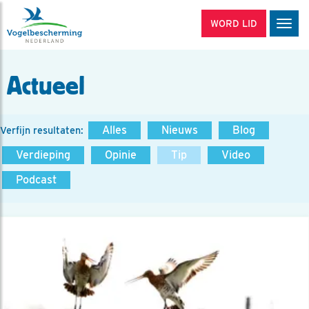
WORD LID
Men
Actueel
Alles
Nieuws
Blog
Verfijn resultaten:
Verdieping
Opinie
Tip
Video
Podcast