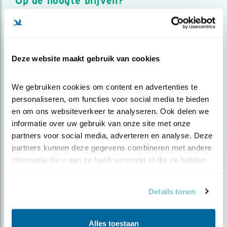
Op de hoogte blijven?
Meld je aan en ontvang nieuws, inspiratie, acties en tips
over vogels en activiteiten van Vogelbescherming.
AANMELDEN VOGELNIEUWS
Deze website maakt gebruik van cookies
Volg ons via social media
We gebruiken cookies om content en advertenties te 
personaliseren, om functies voor social media te bieden 
en om ons websiteverkeer te analyseren. Ook delen we 
informatie over uw gebruik van onze site met onze 
partners voor social media, adverteren en analyse. Deze 
partners kunnen deze gegevens combineren met andere 
informatie die u aan ze heeft verstrekt of die ze hebben 
verzameld op basis van uw gebruik van hun services.
Details tonen
Alles toestaan