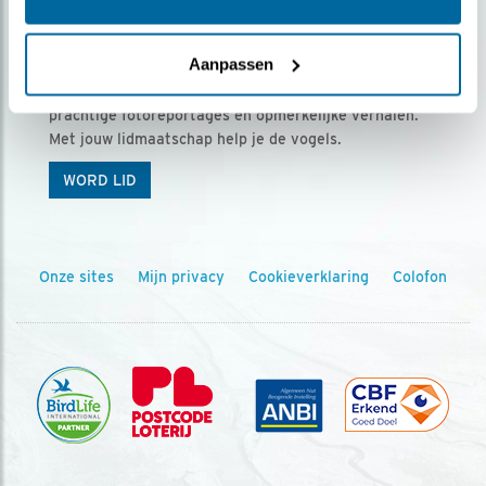
Ontvang 5 x Vogels voor € 36,00 per jaar
Aanpassen
Vogels is het tijdschrift voor onze leden, met
prachtige fotoreportages en opmerkelijke verhalen.
Met jouw lidmaatschap help je de vogels.
WORD LID
Onze sites
Mijn privacy
Cookieverklaring
Colofon