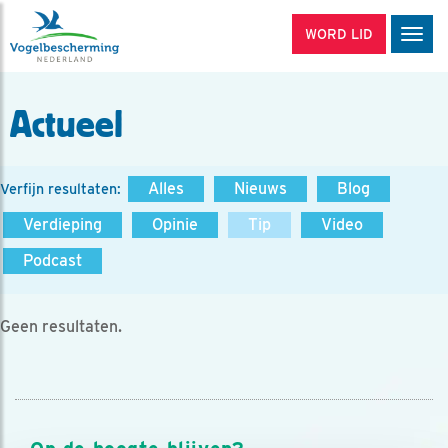
WORD LID
Men
Actueel
Alles
Nieuws
Blog
Verfijn resultaten:
Verdieping
Opinie
Tip
Video
Podcast
Geen resultaten.