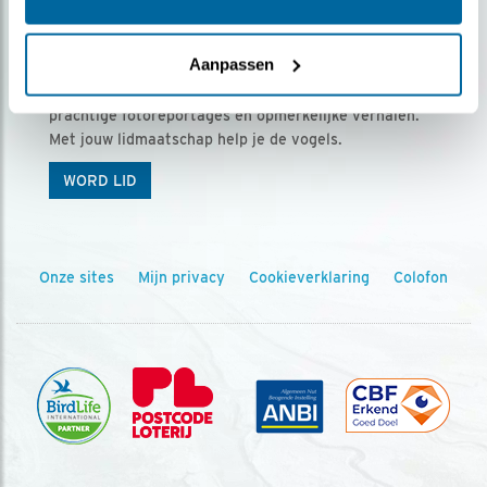
Ontvang 5 x Vogels voor € 36,00 per jaar
Aanpassen
Vogels is het tijdschrift voor onze leden, met
prachtige fotoreportages en opmerkelijke verhalen.
Met jouw lidmaatschap help je de vogels.
WORD LID
Onze sites
Mijn privacy
Cookieverklaring
Colofon