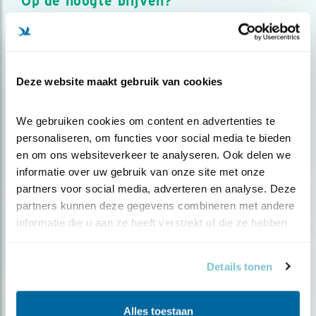
Op de hoogte blijven?
Meld je aan en ontvang nieuws, inspiratie, acties en tips
over vogels en activiteiten van Vogelbescherming.
AANMELDEN VOGELNIEUWS
Deze website maakt gebruik van cookies
Volg ons via social media
We gebruiken cookies om content en advertenties te 
personaliseren, om functies voor social media te bieden 
en om ons websiteverkeer te analyseren. Ook delen we 
informatie over uw gebruik van onze site met onze 
partners voor social media, adverteren en analyse. Deze 
partners kunnen deze gegevens combineren met andere 
informatie die u aan ze heeft verstrekt of die ze hebben 
verzameld op basis van uw gebruik van hun services.
Details tonen
Alles toestaan