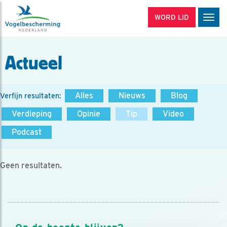
WORD LID
Men
Actueel
Alles
Nieuws
Blog
Verfijn resultaten:
Verdieping
Opinie
Tip
Video
Podcast
Geen resultaten.