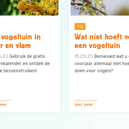
Tip
vogeltuin in
Wat níet hoeft 
r en vlam
een vogeltuin
5.23
Gebruik de gratis
15.05.23
Benieuwd wat u 
nkalender en ontdek de
voorjaar allemaal níet hoe
e bessenstruiken!
doen voor vogels?
meer
lees meer