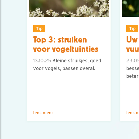
Tip
Tip
Top 3: struiken
Uw 
voor vogeltuintjes
vuu
13.10.25
Kleine struikjes, goed
23.0
voor vogels, passen overal.
besse
beter
lees meer
lees 