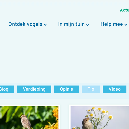
Actu
Ontdek vogels
In mijn tuin
Help mee
Blog
Verdieping
Opinie
Tip
Video