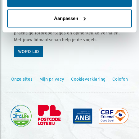
Ontvang 5 x Vogels voor € 36,00 per jaar
Aanpassen
Vogels is het tijdschrift voor onze leden, met
prachtige fotoreportages en opmerkelijke verhalen.
Met jouw lidmaatschap help je de vogels.
WORD LID
Onze sites
Mijn privacy
Cookieverklaring
Colofon