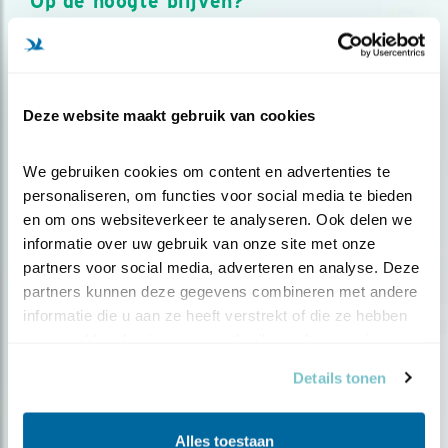
Op de hoogte blijven?
Meld je aan en ontvang nieuws, inspiratie, acties en tips
over vogels en activiteiten van Vogelbescherming.
AANMELDEN VOGELNIEUWS
Deze website maakt gebruik van cookies
Volg ons via social media
We gebruiken cookies om content en advertenties te 
personaliseren, om functies voor social media te bieden 
en om ons websiteverkeer te analyseren. Ook delen we 
informatie over uw gebruik van onze site met onze 
partners voor social media, adverteren en analyse. Deze 
partners kunnen deze gegevens combineren met andere 
informatie die u aan ze heeft verstrekt of die ze hebben 
verzameld op basis van uw gebruik van hun services.
Details tonen
Alles toestaan