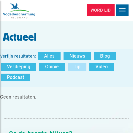
WORD LID
Men
Actueel
Alles
Nieuws
Blog
Verfijn resultaten:
Verdieping
Opinie
Tip
Video
Podcast
Geen resultaten.