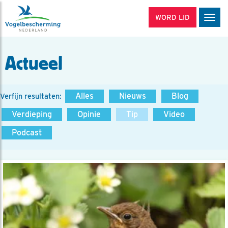
WORD LID
Men
Actueel
Alles
Nieuws
Blog
Verfijn resultaten:
Verdieping
Opinie
Tip
Video
Podcast