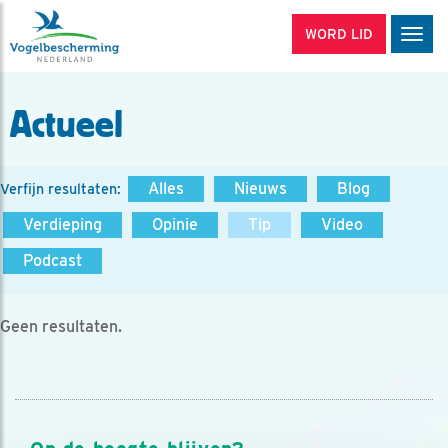
WORD LID
Men
Actueel
Alles
Nieuws
Blog
Verfijn resultaten:
Verdieping
Opinie
Tip
Video
Podcast
Geen resultaten.