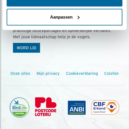
Ontvang 5 x Vogels voor € 36,00 per jaar
Aanpassen
Vogels is het tijdschrift voor onze leden, met
prachtige fotoreportages en opmerkelijke verhalen.
Met jouw lidmaatschap help je de vogels.
WORD LID
Onze sites
Mijn privacy
Cookieverklaring
Colofon