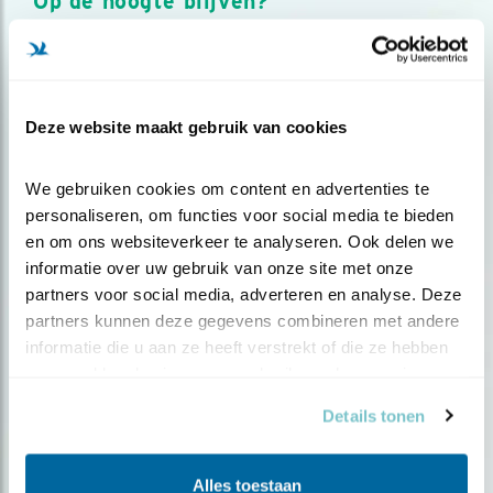
Op de hoogte blijven?
Meld je aan en ontvang nieuws, inspiratie, acties en tips
over vogels en activiteiten van Vogelbescherming.
AANMELDEN VOGELNIEUWS
Deze website maakt gebruik van cookies
Volg ons via social media
We gebruiken cookies om content en advertenties te 
personaliseren, om functies voor social media te bieden 
en om ons websiteverkeer te analyseren. Ook delen we 
informatie over uw gebruik van onze site met onze 
partners voor social media, adverteren en analyse. Deze 
partners kunnen deze gegevens combineren met andere 
informatie die u aan ze heeft verstrekt of die ze hebben 
verzameld op basis van uw gebruik van hun services.
Details tonen
Alles toestaan