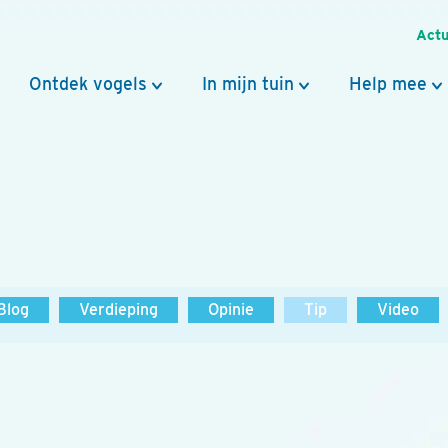
Actu
Ontdek vogels
In mijn tuin
Help mee
Blog
Verdieping
Opinie
Tip
Video