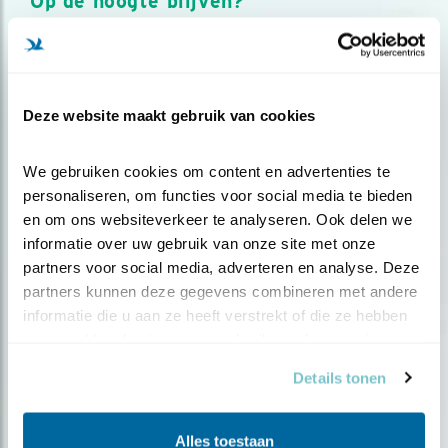
Op de hoogte blijven?
Meld je aan en ontvang nieuws, inspiratie, acties en tips
over vogels en activiteiten van Vogelbescherming.
AANMELDEN VOGELNIEUWS
Deze website maakt gebruik van cookies
Volg ons via social media
We gebruiken cookies om content en advertenties te 
personaliseren, om functies voor social media te bieden 
en om ons websiteverkeer te analyseren. Ook delen we 
informatie over uw gebruik van onze site met onze 
partners voor social media, adverteren en analyse. Deze 
partners kunnen deze gegevens combineren met andere 
informatie die u aan ze heeft verstrekt of die ze hebben 
verzameld op basis van uw gebruik van hun services.
Details tonen
Alles toestaan