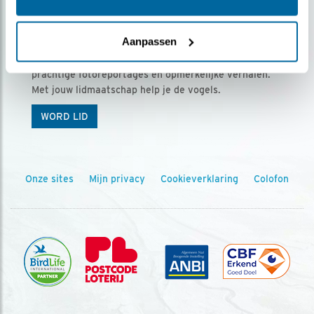
Ontvang 5 x Vogels voor € 36,00 per jaar
Aanpassen
Vogels is het tijdschrift voor onze leden, met
prachtige fotoreportages en opmerkelijke verhalen.
Met jouw lidmaatschap help je de vogels.
WORD LID
Onze sites
Mijn privacy
Cookieverklaring
Colofon