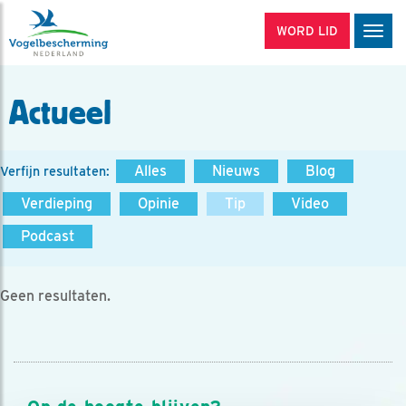
WORD LID
Men
Actueel
Alles
Nieuws
Blog
Verfijn resultaten:
Verdieping
Opinie
Tip
Video
Podcast
Geen resultaten.