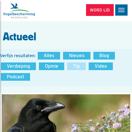
WORD LID
Men
Actueel
Alles
Nieuws
Blog
Verfijn resultaten:
Verdieping
Opinie
Tip
Video
Podcast