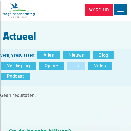
WORD LID
Men
Actueel
Alles
Nieuws
Blog
Verfijn resultaten:
Verdieping
Opinie
Tip
Video
Podcast
Geen resultaten.