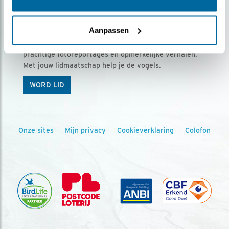
Ontvang 5 x Vogels voor € 36,00 per jaar
Aanpassen
Vogels is het tijdschrift voor onze leden, met
prachtige fotoreportages en opmerkelijke verhalen.
Met jouw lidmaatschap help je de vogels.
WORD LID
Onze sites
Mijn privacy
Cookieverklaring
Colofon