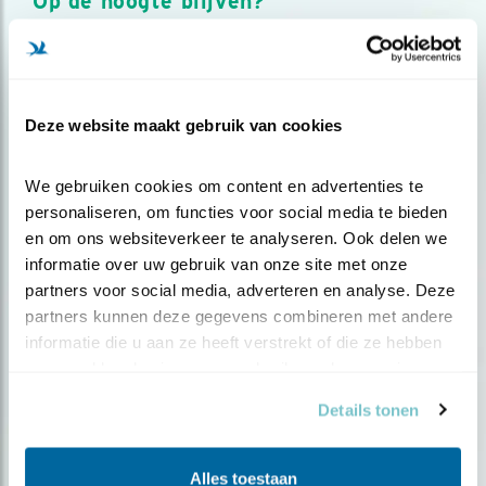
Op de hoogte blijven?
Meld je aan en ontvang nieuws, inspiratie, acties en tips
over vogels en activiteiten van Vogelbescherming.
AANMELDEN VOGELNIEUWS
Deze website maakt gebruik van cookies
Volg ons via social media
We gebruiken cookies om content en advertenties te 
personaliseren, om functies voor social media te bieden 
en om ons websiteverkeer te analyseren. Ook delen we 
informatie over uw gebruik van onze site met onze 
partners voor social media, adverteren en analyse. Deze 
partners kunnen deze gegevens combineren met andere 
informatie die u aan ze heeft verstrekt of die ze hebben 
verzameld op basis van uw gebruik van hun services.
Details tonen
Alles toestaan