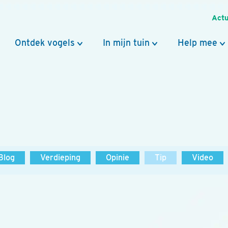
Actu
Ontdek vogels
In mijn tuin
Help mee
Blog
Verdieping
Opinie
Tip
Video