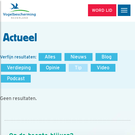
WORD LID
Men
Actueel
Alles
Nieuws
Blog
Verfijn resultaten:
Verdieping
Opinie
Tip
Video
Podcast
Geen resultaten.