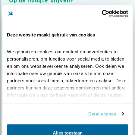
Op de hoogte blijven?
Meld je aan en ontvang nieuws, inspiratie, acties en tips
over vogels en activiteiten van Vogelbescherming.
AANMELDEN VOGELNIEUWS
Deze website maakt gebruik van cookies
Volg ons via social media
We gebruiken cookies om content en advertenties te 
personaliseren, om functies voor social media te bieden 
en om ons websiteverkeer te analyseren. Ook delen we 
informatie over uw gebruik van onze site met onze 
partners voor social media, adverteren en analyse. Deze 
partners kunnen deze gegevens combineren met andere 
informatie die u aan ze heeft verstrekt of die ze hebben 
verzameld op basis van uw gebruik van hun services.
Details tonen
Alles toestaan